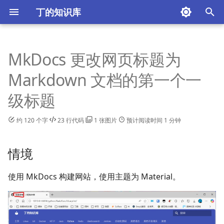
丁的知识库
正
在
MkDocs 更改网页标题为
入门
操作
入门
请求
Spring Boot
入门
处理问题
处理问题
入门
Selenium
JS
Big5 字符集中的中文汉字
技巧
技巧
情境
技巧
技巧
处理问题
经济
连接 Linux 服务器
关闭 SELinux
使用 sudo 时使用重定向
遇到连 root 都无法删除的
基本操作
强制同步
配置邮箱和用户名时遇到
Docker 简介与安装
Docker in Docker，自定
挂载时出现 Permission
除浏览器外，发起 HTTP 
功能
可能遇到的问题
准备
os：执行系统相关的操作
CSV 文件与字典列表之间
pkg_resources 包未找到
基本使用
入门
基础
基础
功能
处理问题
Requests
Docker 运行 Redis 出现
Docker 运行报错
简介
一些 Jenkins 插件的离线
浏览器驱动
安装
技巧
Page、Element 与 Eleme
断言
基础
基础
技巧
基础
基础
配置
生成特定大小文件
端口被占用，但查不到占
在同一仓库不同分支提交
Docker 容器内做静态资
将 m3u8 流直接转为 mp4
外部访问报 400 错误
年轻人如何把握赚钱机会
自学新技能的方法
爽文、故事模板与作品
绘画
初
Markdown 文档的第一个一
件
fatal:
dind 的镜像源
denied
的方式
换
Permission denied
AccessDeniedException
顺序
类
进程
文件和工程
管
件
$HOME not set 的
始
方案
配置
技巧
技巧
响应
MyBatis-Plus
内部库
插件
JMeter
PHP
通用规范汉字表
处理问题
解决方法
学习
路径与目录结构
NTP 相关配置
服务器配置 SSH Key，并
子模块
同步复刻（fork）
Docker 的基本使用
配置
基本数据类型
decimal：带精度的十进
路由管理
技巧
进阶
技巧
Faker：生成假数据
安装与首次启动
Python 版
基本使用
node.js
图像操作：GD 库
技巧
投资技巧
级标题
Windows 本地登录
添加用户到用户组后，未
以 root 身份进入 Docker 
镜像推送时出现 server ga
Requests
数
requirements.txt 生成与
Docker 运行报错 bootstr
化
生效
器
HTTP response to HTTPS
用
checks failed
技巧
处理问题
处理问题
构造请求
SQL 数据库操作
Locust
CSS
参考
写作
基本命令
Docker 网络
技巧
流程控制
用 ORM 实现数据库操作
技巧
处理问题
pyperclip：访问剪贴板
安装插件
运行原理
Vue
数据库操作
海龟交易法
约 120 个字
23 行代码
1 张图片
预计阅读时间 1 分钟
搜
client 问题
图形化界面终端和 SSH 终
pip 从 Git 上安装模块
修改密码报错
处理问题
技巧
poium
Dart
艺术
软件安装基础
Docker Compose 的基本
可能遇到的问题
管理后台
Loguru：日志模块
Jenkins 任务基础
测试计划要素
PHP 框架
花呗、借呗的机制
索
情境
的环境变量不一样
创建网络时提示 Unable to
用
引
enable SKIP DNAT rule 
多线程处理列表
处理问题
Seldom
Go
编辑器基础
poium：提供 Page Objec
录制脚本
行业的分析框架
使用 MkDocs 构建网站，使用主题为 Material。
Ubuntu 误删 libc-bin 导
擎
构建 Docker 镜像
模式的 Web 自动化测试工
法安装任何软件包，提示
django
Powershell
任务与进程管理
配置文件修改
'ldconfig' not found in
Seldom：Web 自动化测
PATH or not executable
架
Flask
Sass
压缩、打包与解压缩
核心知识