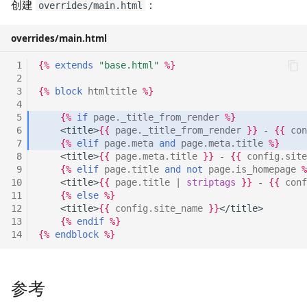
创建
：
overrides/main.html
overrides/main.html
 1
{%
extends
"base.html"
%}
 2
 3
{%
block
htmltitle
%}
 4
 5
{%
if
page._title_from_render
%}
 6
    <title>
{{
page._title_from_render
}}
 - 
{{
con
 7
{%
elif
page.meta
and
page.meta.title
%}
 8
    <title>
{{
page.meta.title
}}
 - 
{{
config.site
 9
{%
elif
page.title
and
not
page.is_homepage
%
10
    <title>
{{
page.title
|
striptags
}}
 - 
{{
conf
11
{%
else
%}
12
    <title>
{{
config.site_name
}}
</title>
13
{%
endif
%}
14
{%
endblock
%}
参考