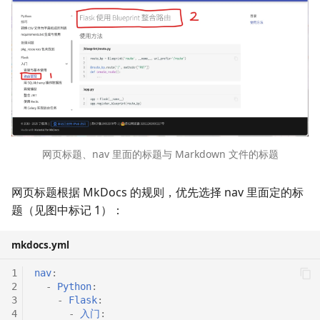
Vim 右键无法插入内容，
nopo：提供 Page Object
pytest
XPath
Bash 的使用技巧
连接数据库
为 --(insert) VISUAL--
式的 Web 自动化测试工具
Pandas
Markdown
用户与用户组
非 GUI 模式运行
Selenium
文件权限基础
技巧
PyCharm
正则表达式与数据处理
网页标题、nav 里面的标题与 Markdown 文件的标题
其他第三方包
查找文件
网页标题根据 MkDocs 的规则，优先选择 nav 里面定的标
Shell 脚本基础
题（见图中标记 1）：
软件安装进阶
mkdocs.yml
系统服务
1
nav
:
2
-
Python
:
磁盘相关的命令
3
-
Flask
:
4
-
入门
: